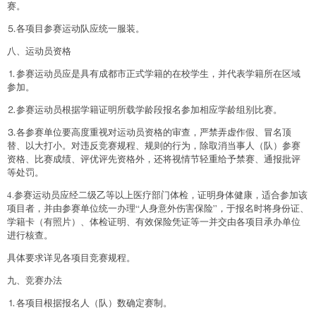
赛。
⒌各项目参赛运动队应统一服装。
八、运动员资格
⒈参赛运动员应是具有成都市正式学籍的在校学生，并代表学籍所在区域
参加。
⒉参赛运动员根据学籍证明所载学龄段报名参加相应学龄组别比赛。
⒊各参赛单位要高度重视对运动员资格的审查，严禁弄虚作假、冒名顶
替、以大打小。对违反竞赛规程、规则的行为，除取消当事人（队）参赛
资格、比赛成绩、评优评先资格外，还将视情节轻重给予禁赛、通报批评
等处罚。
4.参赛运动员应经二级乙等以上医疗部门体检，证明身体健康，适合参加该
项目者，并由参赛单位统一办理“人身意外伤害保险”，于报名时将身份证、
学籍卡（有照片）、体检证明、有效保险凭证等一并交由各项目承办单位
进行核查。
具体要求详见各项目竞赛规程。
九、竞赛办法
⒈各项目根据报名人（队）数确定赛制。