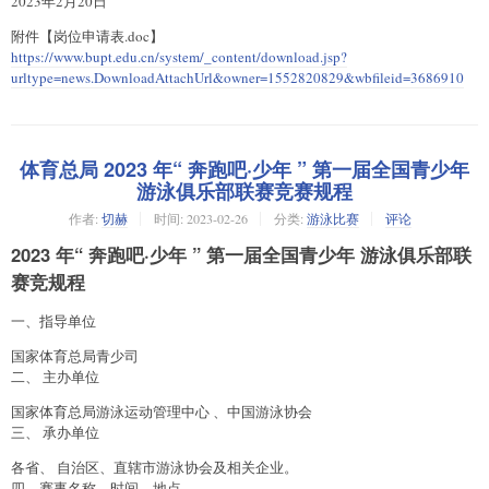
2023年2月20日
附件【岗位申请表.doc】
https://www.bupt.edu.cn/system/_content/download.jsp?
urltype=news.DownloadAttachUrl&owner=1552820829&wbfileid=3686910
体育总局 2023 年“ 奔跑吧·少年 ” 第一届全国青少年
游泳俱乐部联赛竞赛规程
作者:
切赫
时间:
2023-02-26
分类:
游泳比赛
评论
2023 年“ 奔跑吧·少年 ” 第一届全国青少年 游泳俱乐部联
赛竞规程
一、指导单位
国家体育总局青少司
二、 主办单位
国家体育总局游泳运动管理中心 、中国游泳协会
三、 承办单位
各省、 自治区、直辖市游泳协会及相关企业。
四、赛事名称、时间、地点