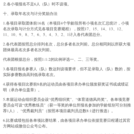
⒉各小项报名不足6人（队）时不设项。
十、录取年名次与计分奖励办法
1.各项目录取团体前16名（本项目4个学龄段所有小项名次汇总统计，小项
名次录取与计分方式见各项目竞赛规程），按照17、15、14、13、12、
11、10、9、8、7、6、5、4、3、2、1计入各代表团总分。
2.各代表团按照总分排列名次，总分多者名次列前。总分相同则以所获大项
团体最高名次多者名次列前。
代表团根据总分，按照1:1:2的比例评选一、二、三等奖。
3.各项目报名参赛人（队）数达到设项要求，但不足录取人（队）数的，按
实际参赛数由高到低录取名次。
4.获得各项目比赛前8名的运动员由各项目承办单位颁发获奖证书或成绩证
明（承办单位盖章）。
5.本届运动会组织委员会设“优秀组织奖”、“体育道德风尚奖”。各单项竞赛
委员会可设“优秀教练员”（获一等奖的单位所报名参加的学龄组别可分别推
荐1人）、“优秀裁判员”（按照本项目裁判员总数8:1进行推选）。
6.比赛成绩包括各单项比赛结果，由各项目承办单位依据竞赛日程通过其官
方网站或微信公众号公布。