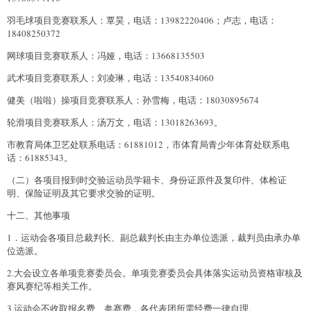
羽毛球项目竞赛联系人：覃昊，电话：13982220406；卢志，电话：
18408250372
网球项目竞赛联系人：冯娅，电话：13668135503
武术项目竞赛联系人：刘凌琳，电话：13540834060
健美（啦啦）操项目竞赛联系人：孙雪梅，电话：18030895674
轮滑项目竞赛联系人：汤万文，电话：13018263693。
市教育局体卫艺处联系电话：61881012，市体育局青少年体育处联系电
话：61885343。
（二）各项目报到时交验运动员学籍卡、身份证原件及复印件、体检证
明、保险证明及其它要求交验的证明。
十二、其他事项
1．运动会各项目总裁判长、副总裁判长由主办单位选派，裁判员由承办单
位选派。
2.大会设立各单项竞赛委员会。单项竞赛委员会具体落实运动员资格审核及
赛风赛纪等相关工作。
3.运动会不收取报名费、参赛费，各代表团所需经费一律自理。