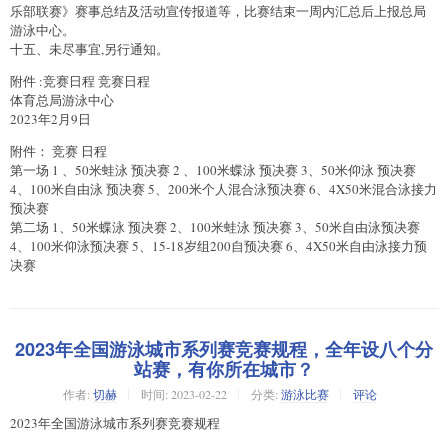
乐部联赛》赛事总结及活动宣传报道等，比赛结束一周内汇总后上报总局
游泳中心。
十五、未尽事宜,另行通知。
附件 :竞赛日程 竞赛日程
体育总局游泳中心
2023年2月9日
附件： 竞赛 日程
第一场 1 、50米蛙泳 预决赛 2 、100米蝶泳 预决赛 3、50米仰泳 预决赛
4、100米自由泳 预决赛 5、200米个人混合泳预决赛 6、4X50米混合泳接力
预决赛
第二场 1、50米蝶泳 预决赛 2、100米蛙泳 预决赛 3、50米自由泳预决赛
4、100米仰泳预决赛 5、15-18岁组200自预决赛 6、4X50米自由泳接力预
决赛
2023年全国游泳城市系列赛竞赛规程，全年设八个分
站赛，有你所在城市？
作者:
切赫
时间:
2023-02-22
分类:
游泳比赛
评论
2023年全国游泳城市系列赛竞赛规程