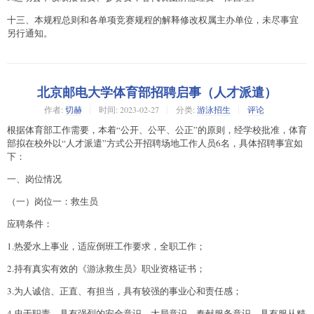
十三、本规程总则和各单项竞赛规程的解释修改权属主办单位，未尽事宜
另行通知。
北京邮电大学体育部招聘启事（人才派遣）
作者:
切赫
时间:
2023-02-27
分类:
游泳招生
评论
根据体育部工作需要，本着“公开、公平、公正”的原则，经学校批准，体育
部拟在校外以“人才派遣”方式公开招聘场地工作人员6名，具体招聘事宜如
下：
一、岗位情况
（一）岗位一：救生员
应聘条件：
1.热爱水上事业，适应倒班工作要求，全职工作；
2.持有真实有效的《游泳救生员》职业资格证书；
3.为人诚信、正直、有担当，具有较强的事业心和责任感；
4.忠于职责，具有强烈的安全意识、大局意识、奉献服务意识，具有服从精