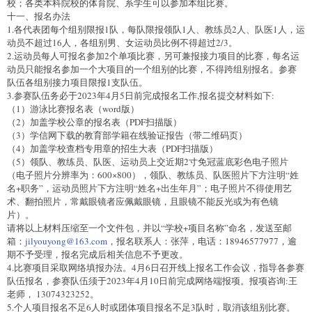
校；各类本科院校的体育院、系学生可以参加本组比赛。
十一、报名办法
1.各代表团每个组别限报1队，每队限报领队1人、教练员2人、队医1人，运
动员不超过16人，各组别男、女运动员比例不得超过2/3。
2.运动员每人可报名参加2个单项比赛，另可兼报接力项目的比赛，每名运
动员只能报名参加一个大项目的一个组别的比赛，不得跨组别报名。参赛
队伍各组别接力项目限报1支队伍。
3.参赛队伍务必于2023年4月5日前完成报名工作,报名提交材料如下:
（1）游泳比赛报名表（word版）
（2）加盖学校公章的报名表（PDF扫描版）
（3）学信网下载的教育部学籍在线验证报告（带二维码页）
（4）加盖学校查档专用章的招生大表（PDF扫描版）
（5）领队、教练员、队医、运动员上交近期2寸免冠蓝底彩色电子照片
（电子照片分辨率为：600×800），领队、教练员、队医照片下方注明“姓
名+职务”，运动员照片下方注明“姓名+出生年月”；电子照片不得使用艺
术、翻拍照片，常戴眼镜者应佩戴眼镜，且眼镜不能反光或为有色镜
片）。
请将以上材料压缩至一个文件包，并以“学校+项目名称”命名，发送至邮
箱：
jilyouyong@163.com
，报名联系人：张萍，电话：18946577977，逾
期不予受理，报名完成后相关信息不予更改。
4.比赛项目采取网络填报办法。4月6日召开线上报名工作会议，指导各参赛
队伍报名，参赛队伍须于2023年4月10日前完成网络端报项。报项咨询:王
老师， 13074323252。
5.个人项目报名不足6人时或团体项目报名不足3队时，取消该组别比赛。