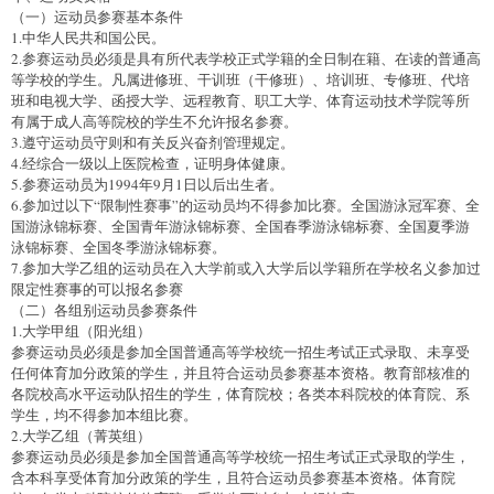
（一）运动员参赛基本条件
1.中华人民共和国公民。
2.参赛运动员必须是具有所代表学校正式学籍的全日制在籍、在读的普通高
等学校的学生。凡属进修班、干训班（干修班）、培训班、专修班、代培
班和电视大学、函授大学、远程教育、职工大学、体育运动技术学院等所
有属于成人高等院校的学生不允许报名参赛。
3.遵守运动员守则和有关反兴奋剂管理规定。
4.经综合一级以上医院检查，证明身体健康。
5.参赛运动员为1994年9月1日以后出生者。
6.参加过以下“限制性赛事”的运动员均不得参加比赛。全国游泳冠军赛、全
国游泳锦标赛、全国青年游泳锦标赛、全国春季游泳锦标赛、全国夏季游
泳锦标赛、全国冬季游泳锦标赛。
7.参加大学乙组的运动员在入大学前或入大学后以学籍所在学校名义参加过
限定性赛事的可以报名参赛
（二）各组别运动员参赛条件
1.大学甲组（阳光组）
参赛运动员必须是参加全国普通高等学校统一招生考试正式录取、未享受
任何体育加分政策的学生，并且符合运动员参赛基本资格。教育部核准的
各院校高水平运动队招生的学生，体育院校；各类本科院校的体育院、系
学生，均不得参加本组比赛。
2.大学乙组（菁英组）
参赛运动员必须是参加全国普通高等学校统一招生考试正式录取的学生，
含本科享受体育加分政策的学生，且符合运动员参赛基本资格。体育院