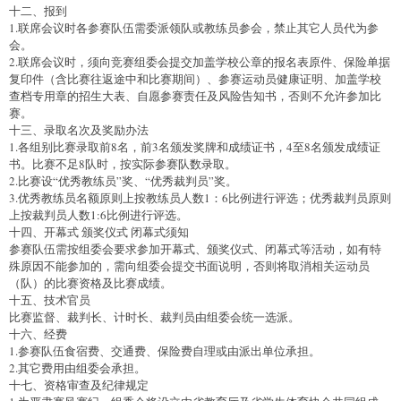
十二、报到
1.联席会议时各参赛队伍需委派领队或教练员参会，禁止其它人员代为参
会。
2.联席会议时，须向竞赛组委会提交加盖学校公章的报名表原件、保险单据
复印件（含比赛往返途中和比赛期间）、参赛运动员健康证明、加盖学校
查档专用章的招生大表、自愿参赛责任及风险告知书，否则不允许参加比
赛。
十三、录取名次及奖励办法
1.各组别比赛录取前8名，前3名颁发奖牌和成绩证书，4至8名颁发成绩证
书。比赛不足8队时，按实际参赛队数录取。
2.比赛设“优秀教练员”奖、“优秀裁判员”奖。
3.优秀教练员名额原则上按教练员人数1：6比例进行评选；优秀裁判员原则
上按裁判员人数1:6比例进行评选。
十四、开幕式 颁奖仪式 闭幕式须知
参赛队伍需按组委会要求参加开幕式、颁奖仪式、闭幕式等活动，如有特
殊原因不能参加的，需向组委会提交书面说明，否则将取消相关运动员
（队）的比赛资格及比赛成绩。
十五、技术官员
比赛监督、裁判长、计时长、裁判员由组委会统一选派。
十六、经费
1.参赛队伍食宿费、交通费、保险费自理或由派出单位承担。
2.其它费用由组委会承担。
十七、资格审查及纪律规定