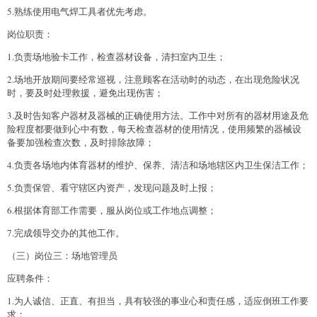
5.熟练使用电气焊工具者优先考虑。
岗位职责：
1.负责场地验卡工作，检查器材设备，清扫室内卫生；
2.场地开放期间要经常巡视，注意顾客在活动时的动态，在出现危险状况
时，要及时处理救援，避免出现伤害；
3.及时告知客户器材及器械的正确使用方法。工作中对所有的器材用途及危
险程度都要做到心中有数，每天检查器材的使用情况，使用频繁的器械设
备要加强检查次数，及时排除故障；
4.负责各场地内体育器材的维护、保养、清洁和场地辖区内卫生保洁工作；
5.负责保管、看守辖区内资产，发现问题及时上报；
6.根据体育部工作需要，服从岗位或工作地点调整；
7.完成领导交办的其他工作。
（三）岗位三：场地管理员
应聘条件：
1.为人诚信、正直、有担当，具有较强的事业心和责任感，适应倒班工作要
求；