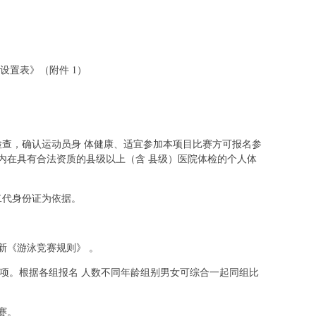
设置表》（附件 1）
检查，确认运动员身 体健康、适宜参加本项目比赛方可报名参
之内在具有合法资质的县级以上（含 县级）医院体检的个人体
二代身份证为依据。
新《游泳竞赛规则》 。
2项。根据各组报名 人数不同年龄组别男女可综合一起同组比
赛。