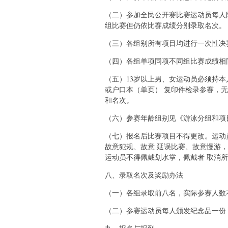
（二）参加全民公开赛比赛运动员每人
组比赛但仍依比赛成绩分别录取名次。
（三）各组别所有项目均进行一次性决
（四）各组单项同项不同组比赛成绩相
（五）13岁以上男、女运动员必须持本
或户口本（单页） 复印件检录参赛，
和名次。
（六）参赛年龄组别见《游泳分组和项
（七）报名后比赛项目不得更改。运动
故意犯规、故意 延误比赛、故意慢游
运动员不得佩戴划水掌，佩戴者 取消
八、录取名次及奖励办法
（一）各组录取前八名，实际参赛人数
（二）参赛运动员每人颁发纪念品一份