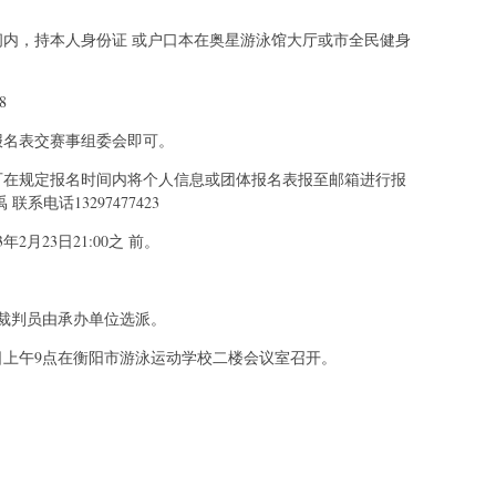
间内，持本人身份证 或户口本在奥星游泳馆大厅或市全民健身
8
报名表交赛事组委会即可。
可在规定报名时间内将个人信息或团体报名表报至邮箱进行报
 联系电话13297477423
2月23日21:00之 前。
裁判员由承办单位选派。
日上午9点在衡阳市游泳运动学校二楼会议室召开。