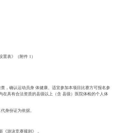
置表》（附件 1）
检查，确认运动员身 体健康、适宜参加本项目比赛方可报名参
之内在具有合法资质的县级以上（含 县级）医院体检的个人体
二代身份证为依据。
新《游泳竞赛规则》 。