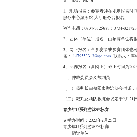
九、报名与报到
1、现场报名：参赛者须在规定报名时
服务中心游泳馆 大厅服务台报名。
咨询电话：0734-8125888；0734-821728
2、团体（单位）报名：由参赛单位将
3、网上报名：各参赛者或参赛团体也
名：
1479552313@qq.com
. 联系人：席禹
4、比赛报名（含网上）截止时间为2023年
十、仲裁委员会及裁判员
（一）裁判长由衡阳市游泳协会指派，
（二）裁判及领队教练会议定于2月21
青少年U系列游泳锦标赛
★举办时间：2023年2月25日
青少年U系列游泳锦标赛
一、指导单位